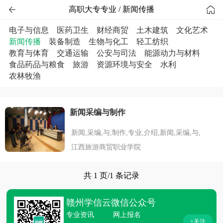


高职大专专业 / 新闻传播
电子与信息
医药卫生
财经商贸
土木建筑
文化艺术
新闻传播
装备制造
生物与化工
轻工纺织
教育与体育
交通运输
公安与司法
能源动力与材料
食品药品与粮食
旅游
资源环境与安全
水利
农林牧渔
新闻采编与制作
新闻,采编,与,制作,专业,介绍,新闻,采编,与,
江西旅游商贸职业学院
共 1 页/1 条记录
赣州学信云微信公众号
专业资讯
网上报名
+关注