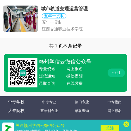
城市轨道交通运营管理
五年一贯制
五年一贯制
江西交通职业技术学院
共 1 页/6 条记录
赣州学信云微信公众号
专业资讯
网上报名
+关注
短信通知
微信提醒
录取查询
在线缴费
中专学校
中专专业
热门专业
中专指南
大专院校
五年制专业
录取查询
网上报名
关注赣州学信云微信公众号
关注