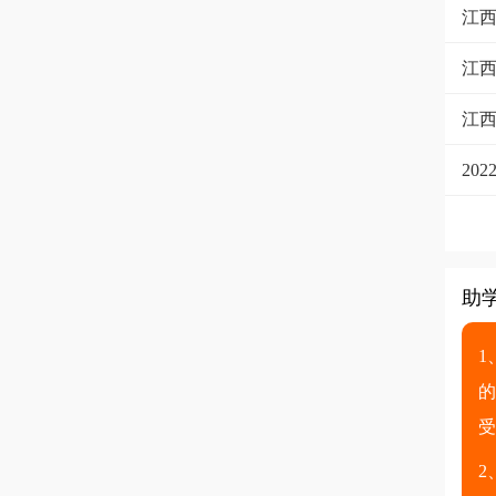
江西
江西
江
20
助
1
的
受
2