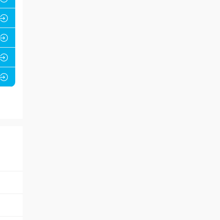










