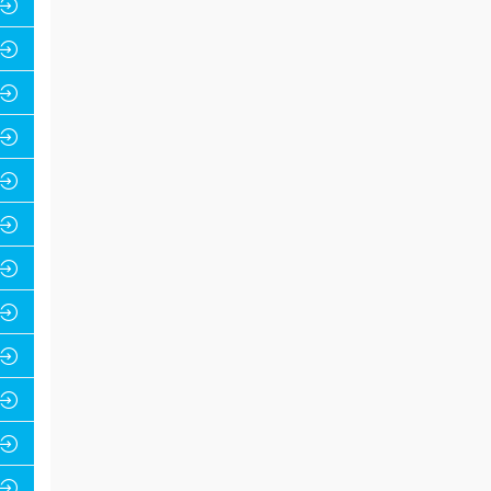











