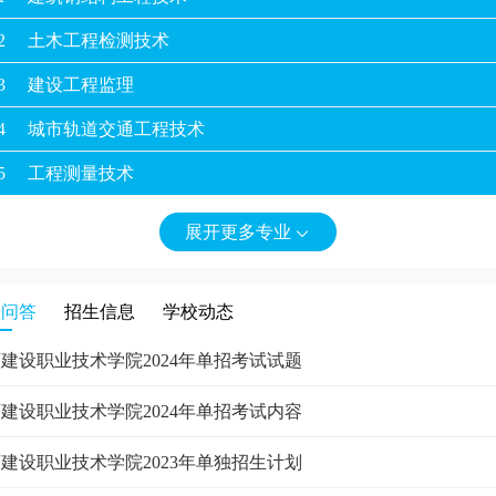
2
土木工程检测技术
3
建设工程监理
4
城市轨道交通工程技术
5
工程测量技术
6
建筑工程管理
展开更多专业

7
现代物业管理
8
工业机器人技术
校问答
招生信息
学校动态
9
建设工程技术
建设职业技术学院2024年单招考试试题
0
工程造价
建设职业技术学院2024年单招考试内容
1
建筑工程技术
建设职业技术学院2023年单独招生计划
2
工程造价