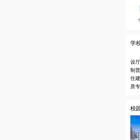
学
设厅
制
住
质专
校