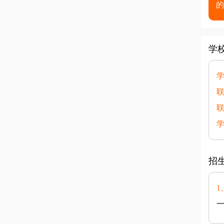
的
学
学
联
联
学
招
1