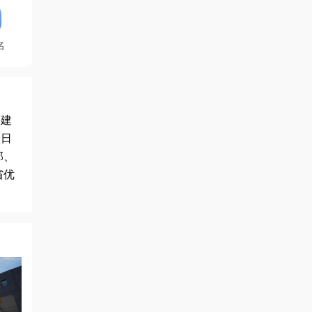
名
乡建
全日
部、
省优