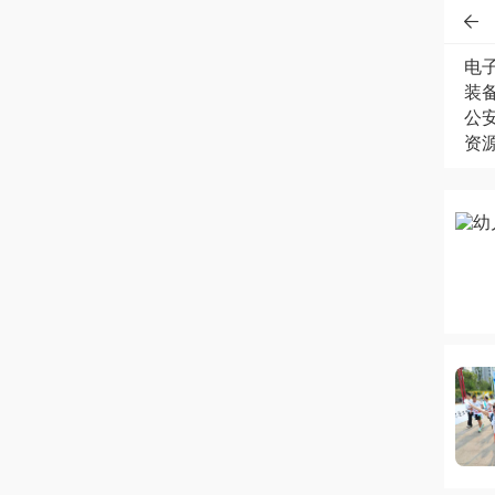

电
装
公
资