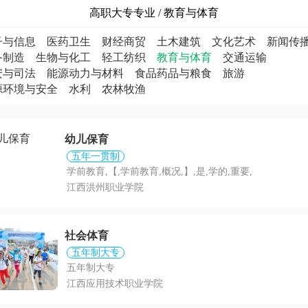
高职大专专业 / 教育与体育
子与信息
医药卫生
财经商贸
土木建筑
文化艺术
新闻传
备制造
生物与化工
轻工纺织
教育与体育
交通运输
安与司法
能源动力与材料
食品药品与粮食
旅游
源环境与安全
水利
农林牧渔
幼儿保育
五年一贯制
学前教育,【,学前教育,概况,】,是,学的,重要,
江西洪州职业学院
社会体育
五年制大专
五年制大专
江西应用技术职业学院