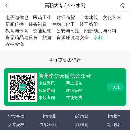


高职大专专业 / 水利
电子与信息
医药卫生
财经商贸
土木建筑
文化艺术
新闻传播
装备制造
生物与化工
轻工纺织
教育与体育
交通运输
公安与司法
能源动力与材料
食品药品与粮食
旅游
资源环境与安全
水利
农林牧渔
共 0 页/0 条记录
赣州学信云微信公众号
专业资讯
网上报名
+关注
短信通知
微信提醒
录取查询
在线缴费
中专学校
中专专业
热门专业
中专指南
大专院校
五年制专业
录取查询
网上报名