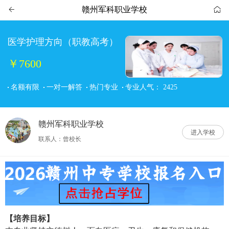
赣州军科职业学校


医学护理方向（职教高考）
￥7600
名额有限
一对一解答
热门专业
专业人气：
2425
赣州军科职业学校
进入学校
联系人：曾校长
【培养目标】