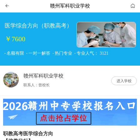
赣州军科职业学校


医学综合方向（职教高考）
￥7600
名额有限
一对一解答
热门专业
专业人气：
3121
赣州军科职业学校
进入学校
联系人：曾校长
职教高考医学综合方向