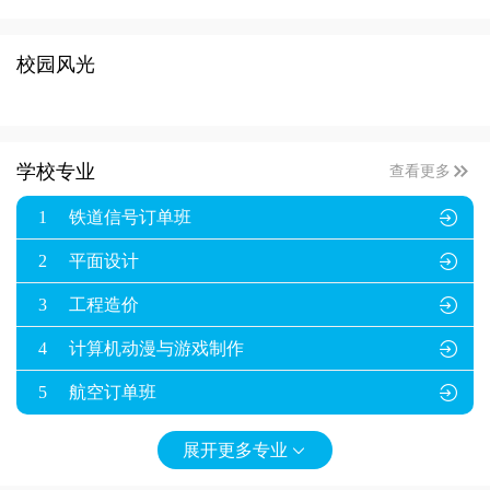
校园风光

学校专业
查看更多
1
铁道信号订单班

2
平面设计

3
工程造价

4
计算机动漫与游戏制作

5
航空订单班

展开更多专业
