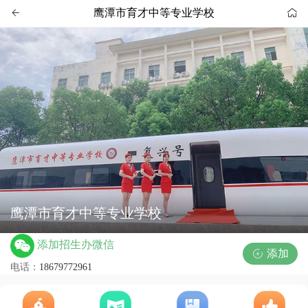
鹰潭市育才中等专业学校


鹰潭市育才中等专业学校
添加招生办微信
添加

电话：
18679772961