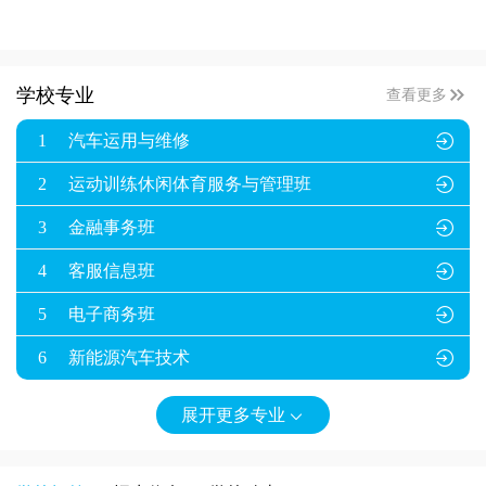

学校专业
查看更多
1
汽车运用与维修

2
运动训练休闲体育服务与管理班

3
金融事务班

4
客服信息班

5
电子商务班

6
新能源汽车技术

展开更多专业
