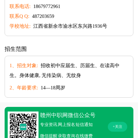
联系电话:
18679772961
联系Q Q:
487203659
学校地址:
江西省新余市渝水区东兴路1936号
招生范围
1、招生对象:
招收初中应届生、历届生、在读高中
生。身体健康, 无传染病、无纹身
2、年龄要求:
14—18周岁
赣州中职网微信公众号
专业资讯
网上报名
短信通知
+关注
微信提醒
录取查询
在线缴费