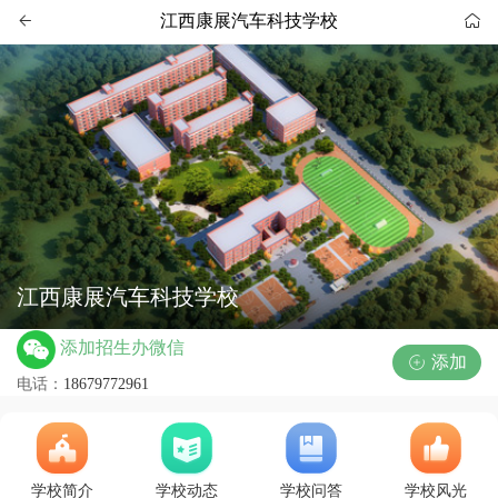
江西康展汽车科技学校


江西康展汽车科技学校
添加招生办微信
添加

电话：
18679772961
学校简介
学校动态
学校问答
学校风光