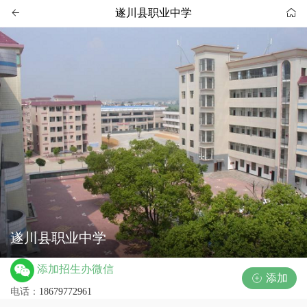
遂川县职业中学


遂川县职业中学
添加招生办微信
添加

电话：
18679772961