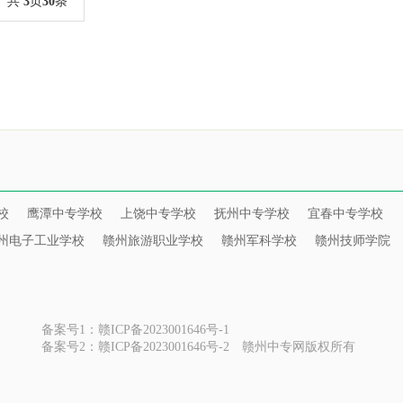
共
3
页
30
条
校
鹰潭中专学校
上饶中专学校
抚州中专学校
宜春中专学校
州电子工业学校
赣州旅游职业学校
赣州军科学校
赣州技师学院
备案号1：赣ICP备2023001646号-1
备案号2：赣ICP备2023001646号-2
赣州中专网版权所有