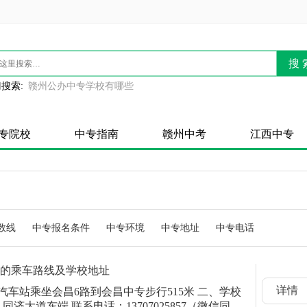
搜 
搜索:
赣州公办中专学校有哪些
专院校
中专指南
赣州中考
江西中专
数线
中专报名条件
中专环境
中专地址
中专电话
校的乘车路线及学校地址
详情
汽车站乘坐会昌6路到会昌中专步行515米 二、学校
济大道东端 联系电话：13707025857（微信同