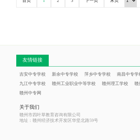
首页
1
2
3
下一页
末页
友情链接
吉安中专学校
新余中专学校
萍乡中专学校
南昌中专学
九江中专学校
赣州工业职业中等学校
赣州理工学校
赣
赣州中专网
关于我们
赣州市四叶草教育咨询有限公司
地址：赣州经济技术开发区华坚北路59号