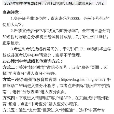
查询注意：
1.身份证号非18位的，查询密码为0000。身份证号带x的
使用大写X。
2.严禁宣传炒作中考“状元”和“升学率”。全市初三总分前
50名暂时屏蔽总分和初三笔试科目成绩，7月3日上午11时后
正常显示。
3.考生对考试成绩有疑问的，于7月3日17：00前到毕业学
校或县区考试中心申请查分，逾期不予受理。
2025赣州中考成绩其他查询方式：
方式二：
关注“赣州教育”微信公众号，点击“服务”页面，选
择“学考查分”进入查分小程序。
方式三:
登录赣州市教育局官网（http://edu.ganzhou.gov.cn/）扫
描浮动二维码进入查分小程序，或者点击图标“赣州市中招指
南”，选择“分数查询”进入查分页面。
方式四：
下载进入“赣南红”客户端APP，在页面找到“赣州教
育”频道，点击“
中考查分
”进入查分小程序。
方式五：通过“支付宝”搜索进入“
赣服通
”，选择“中高考专