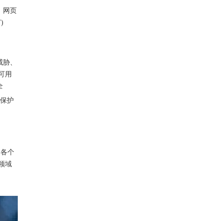
、
网页
)
威
胁、
可用
全
全保
护
,
各个
领域