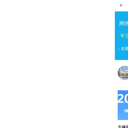

网
￥5
名
主修