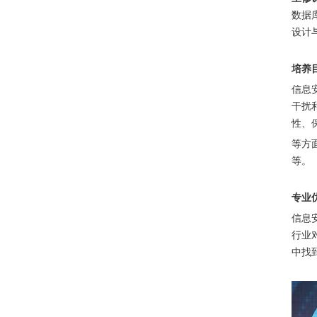
数据
设计
培养
信息
干扰
性、
等方
等。
专业
信息
行业
中找