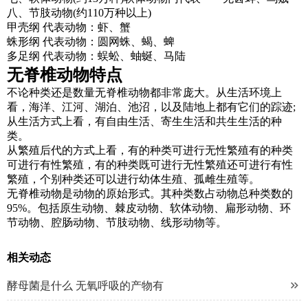
八、节肢动物(约110万种以上)
甲壳纲 代表动物：虾、蟹
蛛形纲 代表动物：圆网蛛、蝎、蜱
多足纲 代表动物：蜈蚣、蚰蜒、马陆
无脊椎动物特点
不论种类还是数量无脊椎动物都非常庞大。从生活环境上
看，海洋、江河、湖泊、池沼，以及陆地上都有它们的踪迹;
从生活方式上看，有自由生活、寄生生活和共生生活的种
类。
从繁殖后代的方式上看，有的种类可进行无性繁殖有的种类
可进行有性繁殖，有的种类既可进行无性繁殖还可进行有性
繁殖，个别种类还可以进行幼体生殖、孤雌生殖等。
无脊椎动物是动物的原始形式。其种类数占动物总种类数的
95%。包括原生动物、棘皮动物、软体动物、扁形动物、环
节动物、腔肠动物、节肢动物、线形动物等。
相关动态

酵母菌是什么 无氧呼吸的产物有