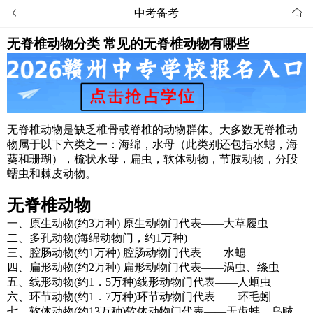
中考备考


无脊椎动物分类 常见的无脊椎动物有哪些
无脊椎动物是缺乏椎骨或脊椎的动物群体。大多数无脊椎动
物属于以下六类之一：海绵，水母（此类别还包括水螅，海
葵和珊瑚），梳状水母，扁虫，软体动物，节肢动物，分段
蠕虫和棘皮动物。
无脊椎动物
一、原生动物(约3万种) 原生动物门代表——大草履虫
二、多孔动物(海绵动物门，约1万种)
三、腔肠动物(约1万种) 腔肠动物门代表——水螅
四、扁形动物(约2万种) 扁形动物门代表——涡虫、绦虫
五、线形动物(约1．5万种)线形动物门代表——人蛔虫
六、环节动物(约1．7万种)环节动物门代表——环毛蚓
七、软体动物(约13万种)软体动物门代表——无齿蚌、乌贼