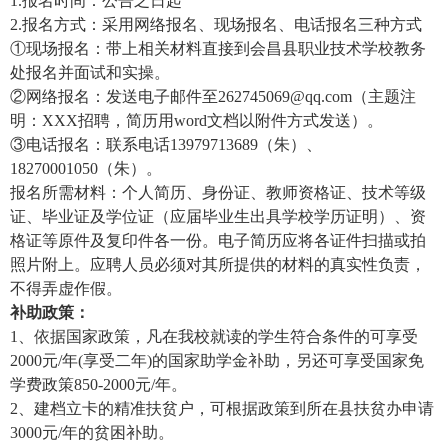
1.报名时间：公告之日起
2.报名方式：采用网络报名、现场报名、电话报名三种方式
①现场报名：带上相关材料直接到会昌县职业技术学校教务
处报名并面试和实操。
②网络报名：发送电子邮件至262745069@qq.com（主题注
明：XXX招聘，简历用word文档以附件方式发送）。
③电话报名：联系电话13979713689（朱）、
18270001050（朱）。
报名所需材料：个人简历、身份证、教师资格证、技术等级
证、毕业证及学位证（应届毕业生出具学校学历证明）、资
格证等原件及复印件各一份。电子简历应将各证件扫描或拍
照片附上。应聘人员必须对其所提供的材料的真实性负责，
不得弄虚作假。
补助政策：
1、依据国家政策，凡在我校就读的学生符合条件的可享受
2000元/年(享受二年)的国家助学金补助，另还可享受国家免
学费政策850-2000元/年。
2、建档立卡的精准扶贫户，可根据政策到所在县扶贫办申请
3000元/年的贫困补助。