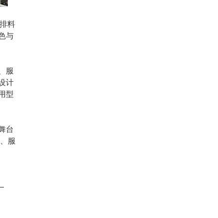
排料
色与
、服
设计
用型
舞台
理、服
一