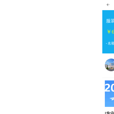

服
￥6
名
[专