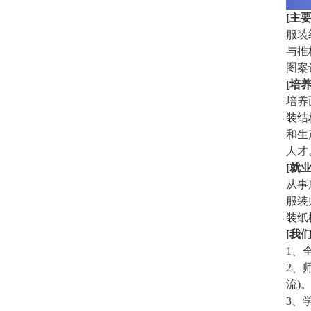
[主
服装
与推
图案
[培
培养
装结
和生
人才
[就
从事
服装
装纸
[我
1、
2、
流)
3、