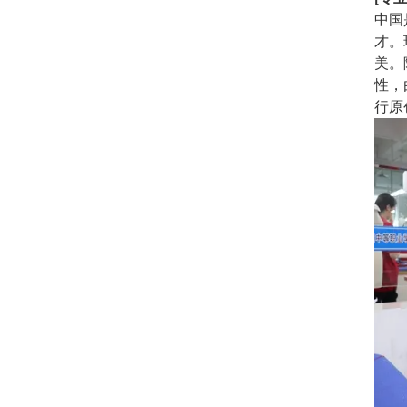
中国
才。
美。
性，
行原