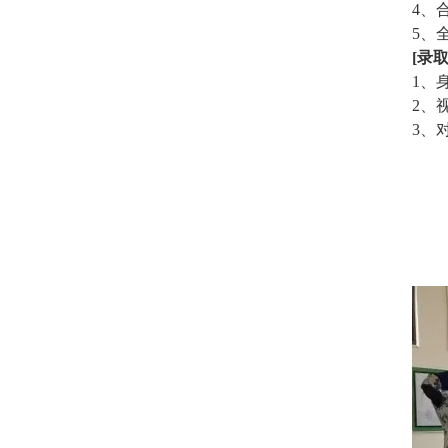
4、
5、
[录
1、
2、
3、