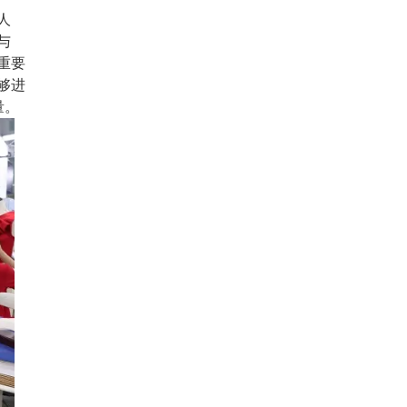
人
与
重要
够进
量。