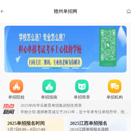
赣州单招网


单招院校
单招指南
单招简章
单招机构
2025年向学乐教育单招集训招生简章
学校介绍 虔师教育成立于2013年，近十年来专注单招升学、统招专升本、教师资格证、教师考编等高效提分辅导;经过几个春秋的课程研发与虔师人的拼搏努力，全套真题库得到了健全和
2025单招报名时间
江西医学高等专科学校 2023年单招录取分数线
2025江西单招报名
3月7日9:00—9日17:00
2024江西单招报名流程
2024江西全省单招44所公办考试内容 1、江西医学高等专科学院(上饶):语文(100分)数学(100 分)综合素质(50 分)人体解剖(100分)生理(100分) 2、宜春幼儿师范高等专科院校(宜春):语文(100分)数学