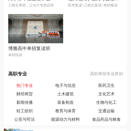
三校生单招，公办大专协议班
高考复读+三校生复读+单招集训
博雅高中单招复读班
单招培训
高职专业
高职单招专业类别
热门专业
电子与信息
医药卫生
财经商贸
土木建筑
文化艺术
新闻传播
装备制造
生物与化工
轻工纺织
教育与体育
交通运输
公安与司法
能源动力与材料
食品药品与粮食