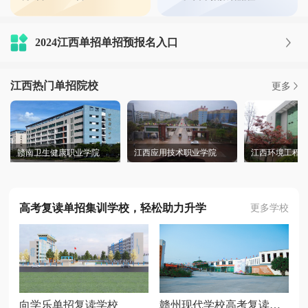
江西省2024年各院校单招计划及报考人数
江西省2024年各院校单招计划及报考人数 江西省2023年各院校单招计划及报考人数 序号 院校名称 性质 所在城市 招生计划 考试人数 录取率 投档线 1 江西电力职业技术学院 公办 南昌市
2024江西单招单招预报名入口
2024江西全省单招44所公办考试内容
2024江西全省单招44所公办考试内容 1、江西医学高等专科学院(上饶): 语文(100分)数学(100 分)综合素质(50 分)人体解剖(100分)生理(100分) 2、宜春幼儿师范高等专科院校(宜春): 语文(100分)数学
江西热门单招院校
更多
2024年江西省单招学校
2023年江西省单招学校 南昌公办（20）： 江西交通职业技术学院、江西外语外贸职业学院、江西现代职业技术学院、江西旅游商贸职业学院、江西机电职业技术学院、江西工业贸易职业
赣南卫生健康职业学院2024年高职单招分数线
赣南卫生健康职业学院
江西应用技术职业学院
江西环境工程
赣南卫生健康职业学院 2023年高职单招分数线 专业 最低排名 最低分数 护理系 护理 655 274.5 助产 702 272.5 婴幼儿托有服务与管理 1515 247.5 药学系 药学 584 277.5 中药学 763 270 药膳与食疗
2025年向学乐教育单招集训招生简章
学校介绍 虔师教育成立于2013年，近十年来专注单招升学、统招专升本、教师资格证、教师考编等高效提分辅导;经过几个春秋的课程研发与虔师人的拼搏努力，全套真题库得到了健全和
高考复读单招集训学校，轻松助力升学
更多学校
向学乐单招复读学校
赣州现代学校高考复读单招集训