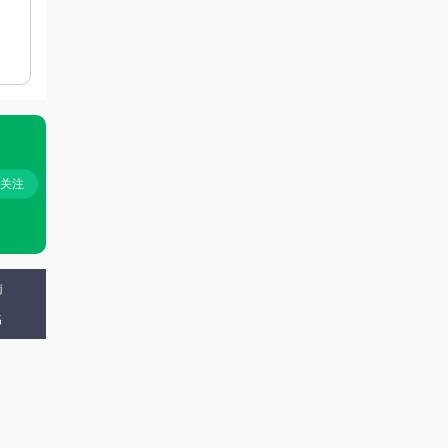
+关注
南
名