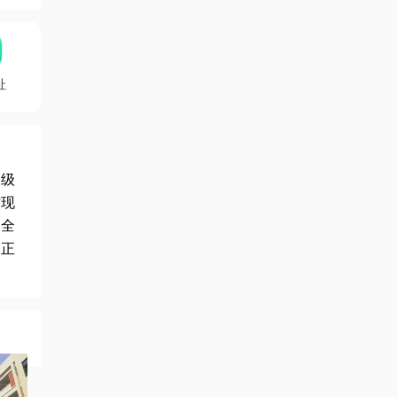
址
高级
省现
是全
，正