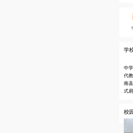
学
中
代教
南县
式易
校