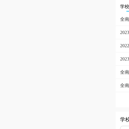
学
全南
20
20
20
全
全
学