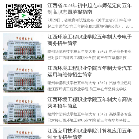
的学生，无户籍限制。拥有自主招生考试，达到录取
江西省2023年初中起点非师范定向五年
成绩后，进入高等院校学习，...
制高职志愿填报指南
7月29日，省教育考试院发布《关于全省2021年初中
起点非师范定向五年制高职志愿填报的公告》。2021
年初中毕业，参加全省初中学业水平考试（以下简称
江西环境工程职业学院五年制大专电子
初中学考），未被录取普通高中...
商务招生简章
赣州华坚科技学校五年制大专（3+2）电子商务专业
已对接江西环境工程职业学院 前三年在华坚科技学
校以学习文化基础为主，进入大学后进行系统的专业
江西环境工程职业学院五年制大专汽车
文化知识学习 ...
运用与维修招生简章
赣州华坚科技学校五年制大专（3+2）汽修专业已对
接江西环境工程职业学院 前三年在华坚科技学校以
学习文化基础为主，进入大学后进行系统的专业文化
江西环境工程职业学院五年制大专高铁
知识学习 ...
乘务招生简章
赣州华坚科技学校五年制大专（3+2）高铁乘务专业
已对接江西环境工程职业学院 前三年在华坚科技学
校以学习文化基础为主，进入大学后进行系统的专业
江西应用技术职业学院计算机应用五年
文化知识学习 ...
制大专招生简章