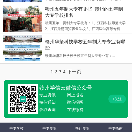
业培养掌握护理专业基 础理论、基本知识和基本技
赣州五年制大专有哪些_赣州的五年制
能，具备现代护理理念和自我...
大专学校排名
赣州五年一贯制大专学校有： 1、江西科技师范大学
2、江西旅游商贸职业学校 3、江西医学高等专科学
校 4、赣州卫生健康职业学院 5、江西卫生职业学院
以上五所公办专科学校都与赣...
赣州华坚科技学校五年制大专专业有哪
些
赣州华坚科技学校学校五年制大专专业有：...
1
2
3
4
下一页
赣州学信云微信公众号
专业资讯
网上报名
+关注
短信通知
微信提醒
录取查询
在线缴费
中专学校
中专专业
热门专业
中专指南