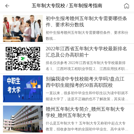


五年制大专院校 / 五年制报考指南
初中生报考赣州五年制大专需要哪些条
件、要求和分数线
初中生报考赣州五年制大专需要哪些条件、要求和分
数线...
2022年江西省五年制大专学校最新排名
汇总及公办高职前十
排名仅供参考 2022年江西省五年制大专学校最新排
名 1、 江西环境工程职业学院 2、 江西应用技术职业
学院 3、 赣州师范高等专科学校 4、 江西交通职业技
别骗我读中专技校能考大学吗?盘点江
术学院 5、 共青科技职业学院...
西中职生能报考的50首高职院校
一直以来，很多初中毕业生和中职生以为读中职就不
能读大学了，这是不正确的也不了解政策，其实读中
职一样可以和普通高中生一样上大学的，成为真正的
赣州五年制大专简介_赣州五年制大专
全日制统招大学生。 中职生...
学校_赣州五年制大专
什么是五年制大专？ 五年制大专又称初中起点大专
教育，招收参加中考的全国初中毕业生、高中未毕业