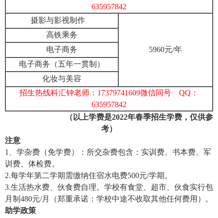
635957842
摄影与影视制作
高铁乘务
电子商务
5960元/年
电子商务（五年一贯制）
化妆与美容
招生热线科汇钟老师：17379741609微信同号 QQ：
635957842
（以上学费是2022年春季招生学费，仅供参
考）
注意
1、学杂费（免学费）：所交杂费包含：实训费、书本费、军
训费、体检费。
2.每学年第二学期需缴纳住宿水电费500元/学期。
3.生活热水费、伙食费自理。学校有食堂、超市、伙食实行包
月制480元/月（郑重承诺：学校中途不收取其他任何费用）。
助学政策