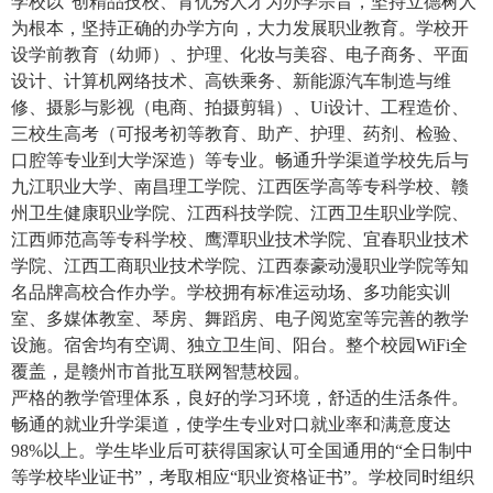
学校以“创精品技校、育优秀人才为办学宗旨，坚持立德树人
为根本，坚持正确的办学方向，大力发展职业教育。学校开
设学前教育（幼师）、护理、化妆与美容、电子商务、平面
设计、计算机网络技术、高铁乘务、新能源汽车制造与维
修、摄影与影视（电商、拍摄剪辑）、Ui设计、工程造价、
三校生高考（可报考初等教育、助产、护理、药剂、检验、
口腔等专业到大学深造）等专业。畅通升学渠道学校先后与
九江职业大学、南昌理工学院、江西医学高等专科学校、赣
州卫生健康职业学院、江西科技学院、江西卫生职业学院、
江西师范高等专科学校、鹰潭职业技术学院、宜春职业技术
学院、江西工商职业技术学院、江西泰豪动漫职业学院等知
名品牌高校合作办学。学校拥有标准运动场、多功能实训
室、多媒体教室、琴房、舞蹈房、电子阅览室等完善的教学
设施。宿舍均有空调、独立卫生间、阳台。整个校园WiFi全
覆盖，是赣州市首批互联网智慧校园。
严格的教学管理体系，良好的学习环境，舒适的生活条件。
畅通的就业升学渠道，使学生专业对口就业率和满意度达
98%以上。学生毕业后可获得国家认可全国通用的“全日制中
等学校毕业证书”，考取相应“职业资格证书”。学校同时组织