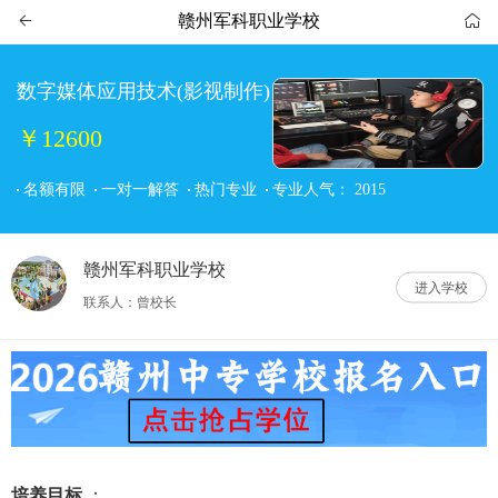
赣州军科职业学校


数字媒体应用技术(影视制作)
￥12600
名额有限
一对一解答
热门专业
专业人气：
2015
赣州军科职业学校
进入学校
联系人：曾校长
培养目标
 ：