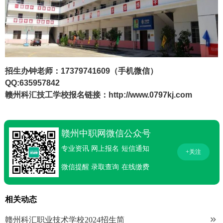
招生办钟老师：17379741609（手机微信）
QQ:635957842
赣州科汇技工学校报名链接：
http://www.0797kj.com
赣州中职网微信公众号
专业资讯
网上报名
短信通知
+关注
微信提醒
录取查询
在线缴费
相关动态

赣州科汇职业技术学校2024招生简