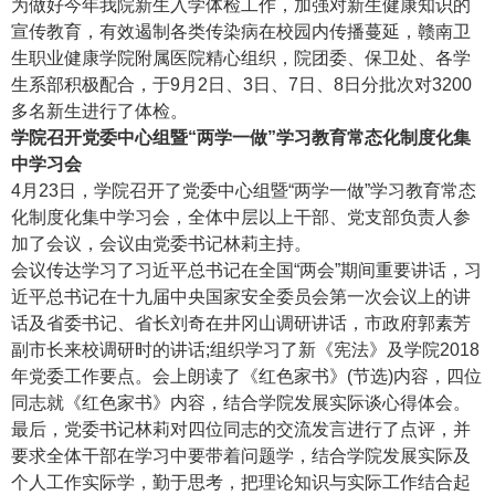
为做好今年我院新生入学体检工作，加强对新生健康知识的
宣传教育，有效遏制各类传染病在校园内传播蔓延，赣南卫
生职业健康学院附属医院精心组织，院团委、保卫处、各学
生系部积极配合，于9月2日、3日、7日、8日分批次对3200
多名新生进行了体检。
学院召开党委中心组暨“两学一做”学习教育常态化制度化集
中学习会
4月23日，学院召开了党委中心组暨“两学一做”学习教育常态
化制度化集中学习会，全体中层以上干部、党支部负责人参
加了会议，会议由党委书记林莉主持。
会议传达学习了习近平总书记在全国“两会”期间重要讲话，习
近平总书记在十九届中央国家安全委员会第一次会议上的讲
话及省委书记、省长刘奇在井冈山调研讲话，市政府郭素芳
副市长来校调研时的讲话;组织学习了新《宪法》及学院2018
年党委工作要点。会上朗读了《红色家书》(节选)内容，四位
同志就《红色家书》内容，结合学院发展实际谈心得体会。
最后，党委书记林莉对四位同志的交流发言进行了点评，并
要求全体干部在学习中要带着问题学，结合学院发展实际及
个人工作实际学，勤于思考，把理论知识与实际工作结合起