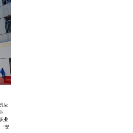
机应
业，
职业
、“安