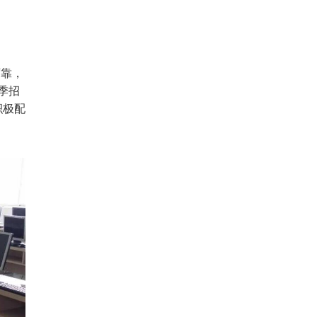
可靠，
季招
积极配