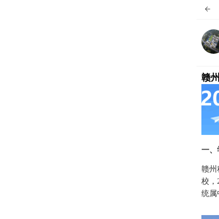

赣
一、
赣州
校，
统属