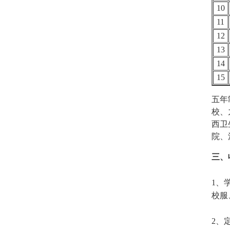
10
11
12
13
14
15
五年
校、
西卫
院、
三、
1、
校服
2、