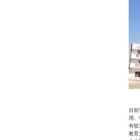
目前
用、
有较
教育