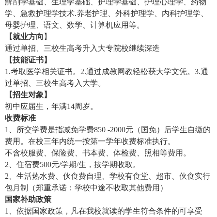
解剖学基础、生理学基础、护理学基础、护理心理学、药物
学、急救护理学技术.养老护理、外科护理学、内科护理学、
母婴护理、语文、数学、计算机应用等。
【就业方向
】
通过单招、三校生高考升入大专院校继续深造
【技能证书】
1.考取医学相关证书。2.通过成教网教轻松获大学文凭。3.通
过单招、三校生高考入大学。
【招生对象】
初中应届生，年满14周岁。
收费标准
1、所交学费是指减免学费850 -2000元（国免）后学生自缴的
费用。在校三年内统一按第一学年收费标准执行。
不含校服费、保险费、书本费、体检费、照相等费用。
2、
住宿费500元/学期/生，按学期收取。
2、生活热水费、伙食费自理、学校有食堂、超市、伙食实行
包月制（郑重承诺：学校中途不收取其他费用）
国家补助政策
1、依据国家政策，凡在我校就读的学生符合条件的可享受