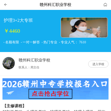
赣州科汇职业学校


护理3+2大专班
￥4460
名额有限
一对一解答
热门专业
专业人气：
7610
赣州科汇职业学校
进入学校
联系人：周主任
【主修课程】