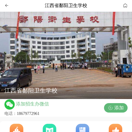
江西省鄱阳卫生学校


江西省鄱阳卫生学校
添加招生办微信
添加

电话：
18679772961