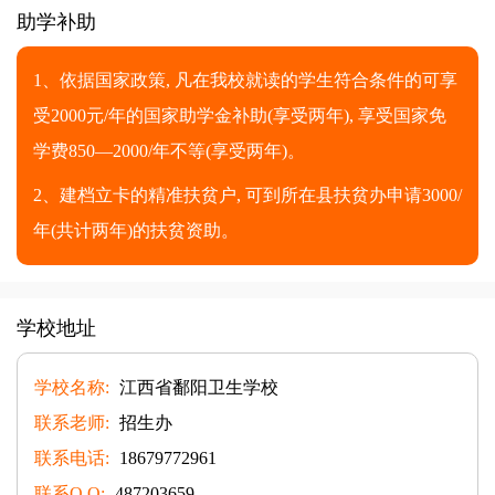
助学补助
1、依据国家政策, 凡在我校就读的学生符合条件的可享
受2000元/年的国家助学金补助(享受两年), 享受国家免
学费850—2000/年不等(享受两年)。
2、建档立卡的精准扶贫户, 可到所在县扶贫办申请3000/
年(共计两年)的扶贫资助。
学校地址
学校名称:
江西省鄱阳卫生学校
联系老师:
招生办
联系电话:
18679772961
联系Q Q:
487203659