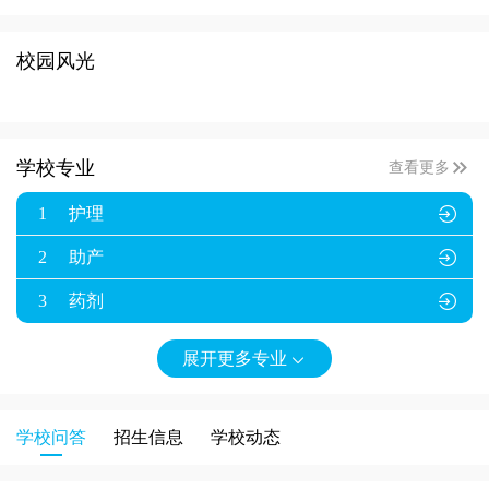
校园风光

学校专业
查看更多
1
护理

2
助产

3
药剂

展开更多专业

学校问答
招生信息
学校动态