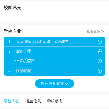
校园风光

学校专业
查看更多
1
运动训练（武术套路、武术散打）

2
旅游管理

3
计算机应用

4
影视表演

展开更多专业

学校问答
招生信息
学校动态