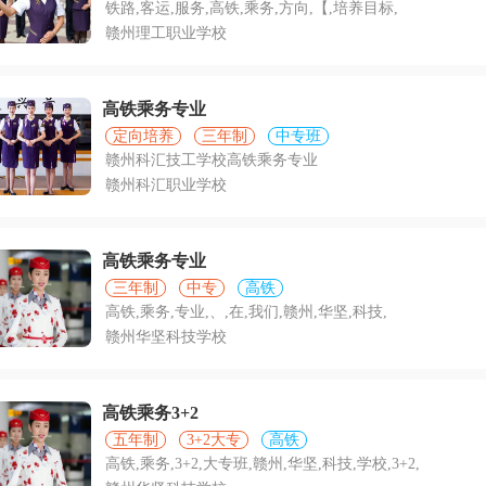
铁路,客运,服务,高铁,乘务,方向,【,培养目标,
赣州理工职业学校
高铁乘务专业
定向培养
三年制
中专班
赣州科汇技工学校高铁乘务专业
赣州科汇职业学校
高铁乘务专业
三年制
中专
高铁
高铁,乘务,专业,、,在,我们,赣州,华坚,科技,
赣州华坚科技学校
高铁乘务3+2
五年制
3+2大专
高铁
高铁,乘务,3+2,大专班,赣州,华坚,科技,学校,3+2,