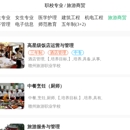
职校专业 / 旅游商贸
生专业
女生专业
医学护理
建筑工程
机电工程
旅游商贸
济管理
电子信息
师范教育
五年制(3+2)
高星级饭店运营与管理
三年制
酒店管理
中专
酒店管理,【,培养目标,】,培养,具备,从事,
赣州旅游职业学校
中餐烹饪（厨师）
中餐,烹饪,厨师,【,培养目标,】,培养,具有,
赣州旅游职业学校
旅游服务与管理