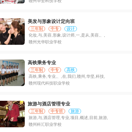
赣州华坚科技学校
美发与形象设计定向班
三年制
中专
设计
化妆,与,美容,形象,设计师,一,是从,美容,、,
赣州光华职业学校
高铁乘务专业
三年制
中专
高铁
高铁,乘务,专业,、,在,我们,赣州,华坚,科技,
赣州现代科技职业学校
旅游与酒店管理专业
三年制
中专班
旅游
旅游,与,酒店管理,专业,项目,概述,目前,旅游,
赣州科汇职业学校