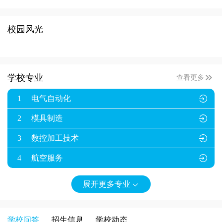
校园风光

学校专业
查看更多
1
电气自动化

2
模具制造

3
数控加工技术

4
航空服务

展开更多专业

学校问答
招生信息
学校动态