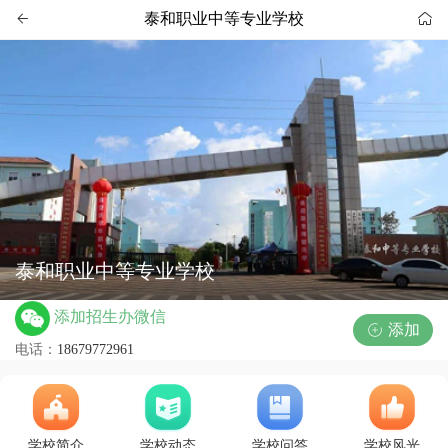
泰和职业中等专业学校


泰和职业中等专业学校
添加招生办微信
添加

电话：
18679772961
学校简介
学校动态
学校问答
学校风光