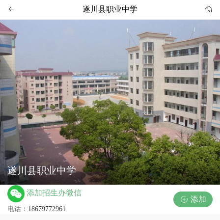
遂川县职业中学


遂川县职业中学
添加招生办微信
添加

电话：
18679772961