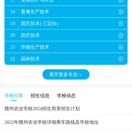

18
畜禽生产技术

19
园艺技术( 三定向)

20
园艺技术

21
作物生产技术

22
园林技术

展开更多专业

学校问答
招生信息
学校动态
赣州农业学校2024招生简章招生计划
2022年赣州农业学校详细乘车路线及学校地址