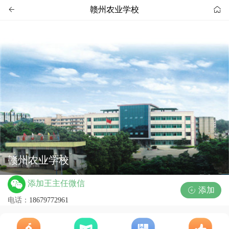
赣州农业学校


赣州农业学校
添加王主任微信
添加

电话：
18679772961