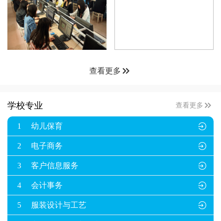

查看更多

学校专业
查看更多
1
幼儿保育

2
电子商务

3
客户信息服务

4
会计事务

5
服装设计与工艺
