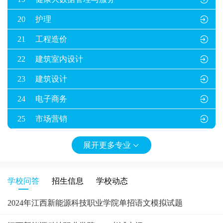
20
护理

21
工程造价

22
建筑室内设计

23
建筑设计

24
电子商务

25
市场营销

26
国际经济与贸易

展开更多专业

27
市场调查与统计分析

28
大数据与会计

学校问答
招生信息
学校动态
2024年江西新能源科技职业学院单招语文模拟试题